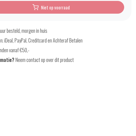
Niet op voorraad
uur besteld, morgen in huis
en; iDeal, PayPal, Creditcard en Achteraf Betalen
nden vanaf €50,-
rmatie?
Neem contact op over dit product