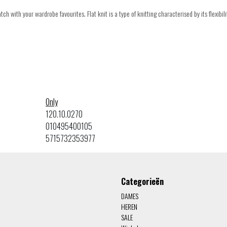
ch with your wardrobe favourites. Flat knit is a type of knitting characterised by its flexibil
Only
120.10.0270
010495400105
5715732353977
Categorieën
DAMES
HEREN
SALE