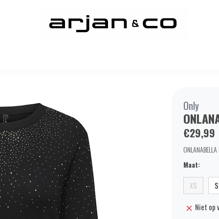
Only
ONLANA
€29,99
ONLANABELLA L
Maat:
XS
S
Niet op 