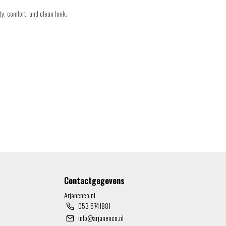
ity, comfort, and clean look.
Contactgegevens
Arjanenco.nl
053 5741881
info@arjanenco.nl