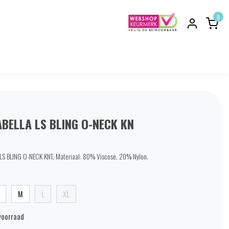
0
BELLA LS BLING O-NECK KN
S BLING O-NECK KNT. Materiaal: 80% Viscose. 20% Nylon.
M
L
XL
voorraad