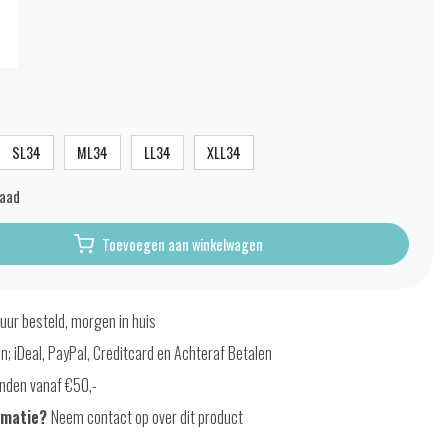
SL34
ML34
LL34
XLL34
raad
Toevoegen aan winkelwagen
uur besteld, morgen in huis
en; iDeal, PayPal, Creditcard en Achteraf Betalen
nden vanaf €50,-
rmatie?
Neem contact op over dit product