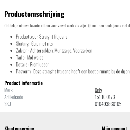
Productomschrijving
Ontdek je nieuwe favoriete item voor zowel werk als vrije tijd met een coole jeans met de
Producttype : Straight fit jeans
Sluiting : Gulp met rits
Zakken : Achterzakken, Muntzakje, Voorzakken
Taille : Mid waist
Details : Riemlussen
Pasvorm : Deze straight fit jeans heeft een beetje ruimte bij de dij 
Product informatie
Merk
Only
Artikelcode
151.10.0173
SKU
010493860105
Klantenservice
Mijn account