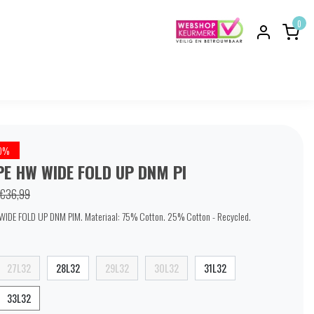
0
0%
E HW WIDE FOLD UP DNM PI
€36,99
DE FOLD UP DNM PIM. Materiaal: 75% Cotton. 25% Cotton - Recycled.
27L32
28L32
29L32
30L32
31L32
33L32