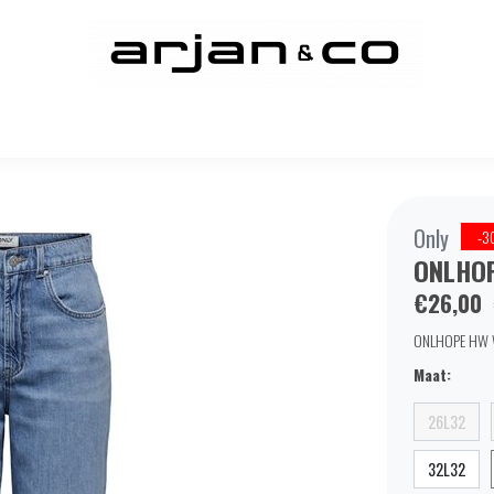
Only
-3
ONLHOP
€26,00
ONLHOPE HW WI
Maat:
26L32
32L32