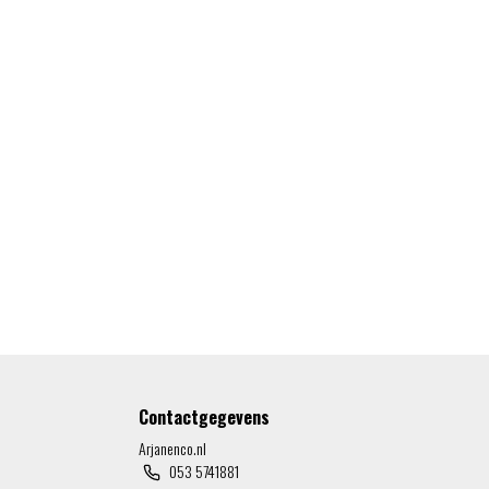
Contactgegevens
Arjanenco.nl
053 5741881