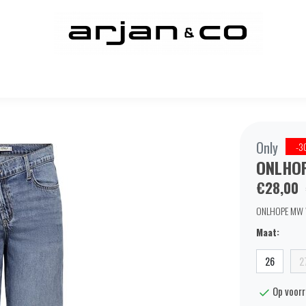
Only
-3
ONLHOP
€28,00
ONLHOPE MW WI
Maat:
26
2
Op voor