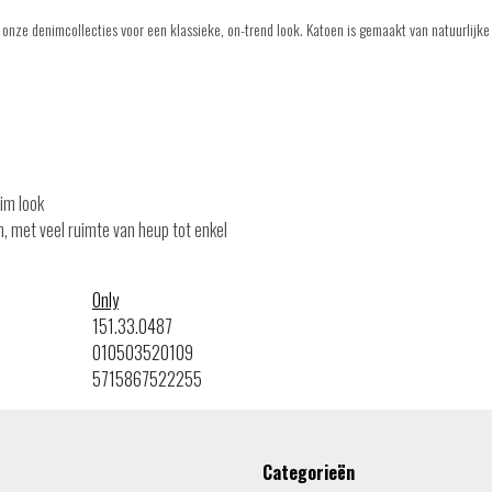
 onze denimcollecties voor een klassieke, on-trend look. Katoen is gemaakt van natuurlijk
im look
, met veel ruimte van heup tot enkel
Only
151.33.0487
010503520109
5715867522255
Categorieën