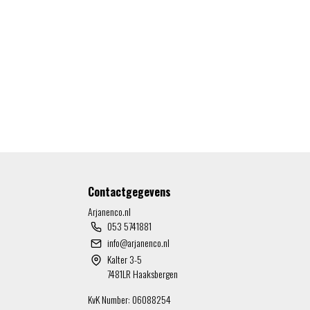
Contactgegevens
Arjanenco.nl
053 5741881
info@arjanenco.nl
Kalter 3-5
7481LR Haaksbergen
KvK Number: 06088254