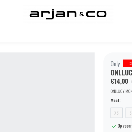
Only
-3
ONLLUC
€14,00
ONLLUCY MONJA
Maat:
XS
S
Op voor