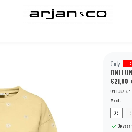
Only
-3
ONLLUN
€21,00
ONLLUNA 3/4 O
Maat:
XS
S
Op voor