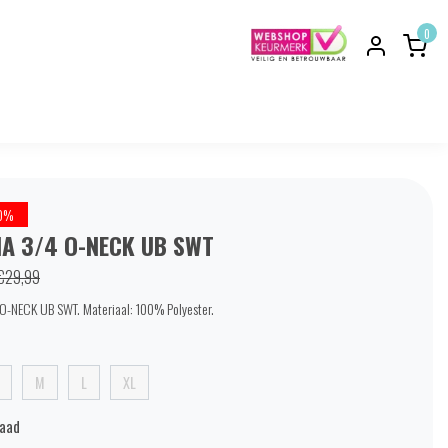
0
0%
A 3/4 O-NECK UB SWT
€29,99
-NECK UB SWT. Materiaal: 100% Polyester.
M
L
XL
raad