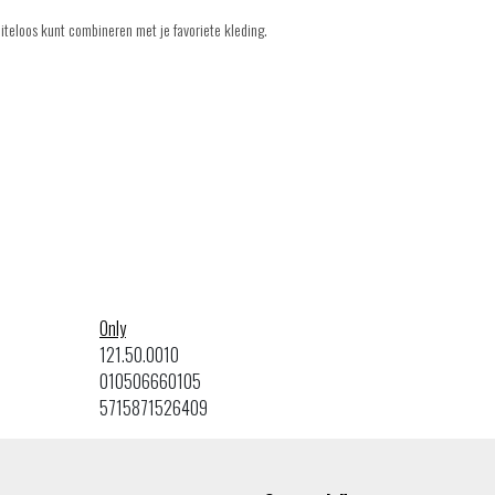
eiteloos kunt combineren met je favoriete kleding.
Only
121.50.0010
010506660105
5715871526409