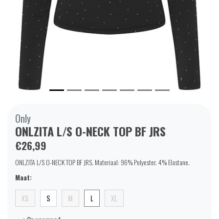
Only
ONLZITA L/S O-NECK TOP BF JRS
€26,99
ONLZITA L/S O-NECK TOP BF JRS. Materiaal: 96% Polyester. 4% Elastane.
Maat:
XS
S
M
L
XL