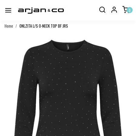
0
Home
ONLZITA L/S O-NECK TOP BF JRS
Vorige
Volgend