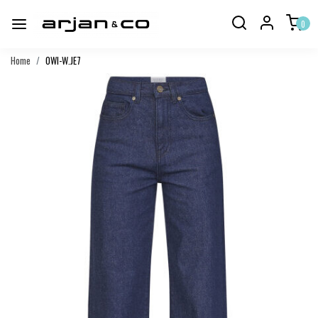
0
Home
OWI-W.JE7
Vorige
Volgend