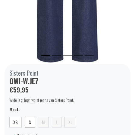
Sisters Point
OWI-W.JE7
€59,95
Wide leg, high waist jeans van Sisters Point.
Maat:
XS
S
M
L
XL