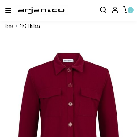
0
Home
PI47.1 Jalissa
Vorige
Volgend