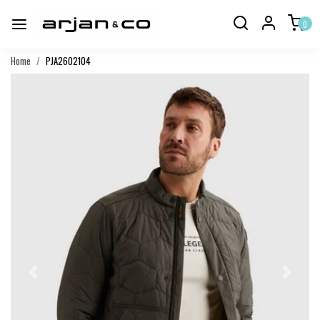
0
Home
PJA2602104
Vorige
Volgend