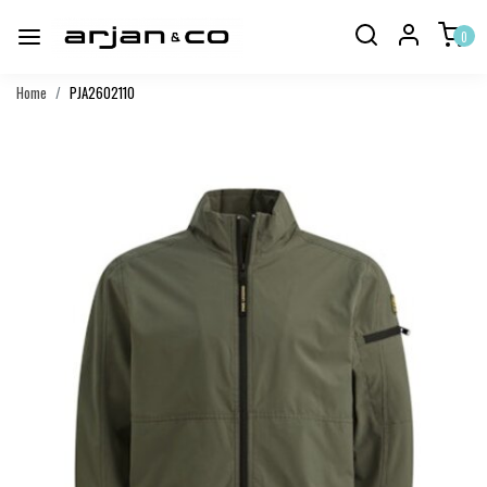
0
Home
PJA2602110
Vorige
Volgend