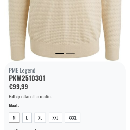
PME Legend
PKW2510301
€99,99
Half zip collar cotton mouline.
Maat:
M
L
XL
XXL
XXXL