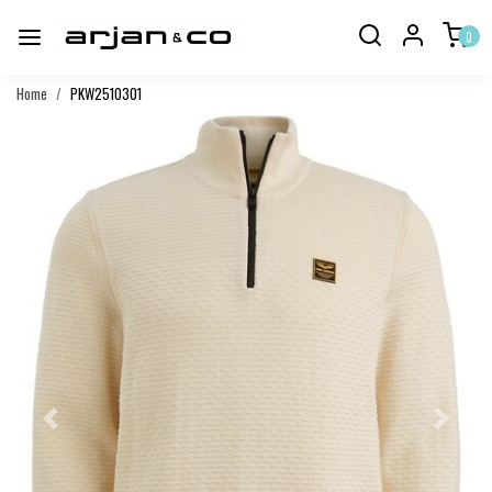
0
Home
PKW2510301
Vorige
Volgend