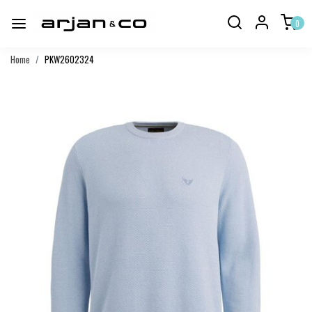
0
Home
PKW2602324
Vorige
Volgend