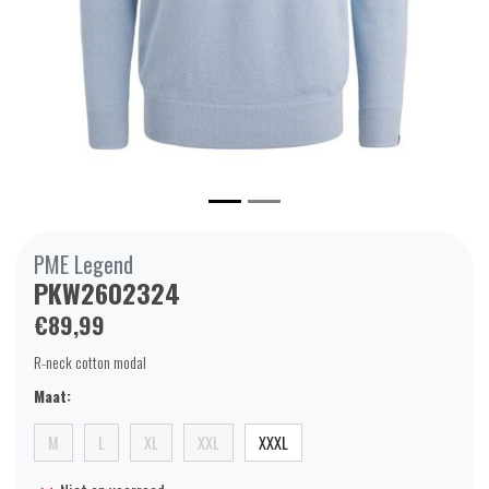
PME Legend
PKW2602324
€89,99
R-neck cotton modal
Maat:
M
L
XL
XXL
XXXL