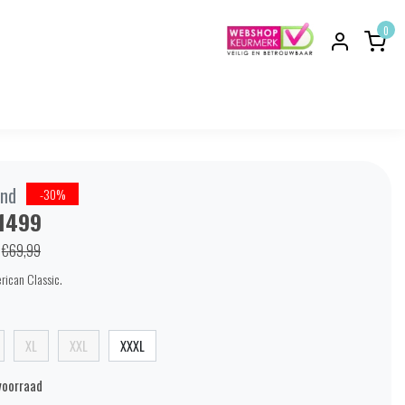
0
nd
-30%
1499
€69,99
ican Classic.
XL
XXL
XXXL
voorraad