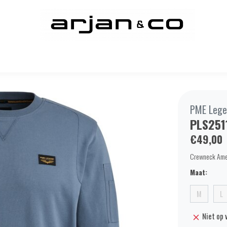
PME Lege
PLS251
€49,00
Crewneck Amer
Maat:
M
L
Niet op 