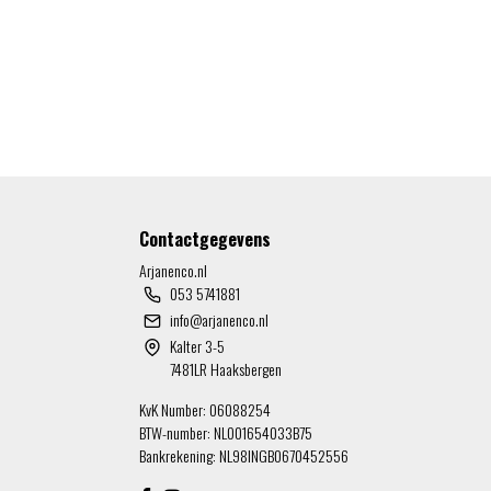
Contactgegevens
Arjanenco.nl
053 5741881
info@arjanenco.nl
Kalter 3-5
7481LR Haaksbergen
KvK Number: 06088254
BTW-number: NL001654033B75
Bankrekening: NL98INGB0670452556