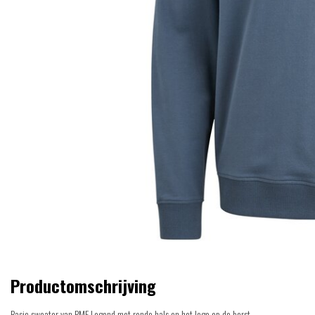
Productomschrijving
Basic sweater van PME Legend met ronde hals en het logo op de borst.