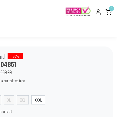
0
nd
-30%
604851
€69,99
olo printed two tone
XL
XXL
XXXL
voorraad