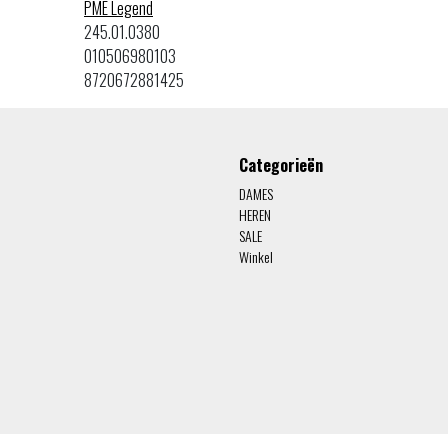
PME Legend
245.01.0380
010506980103
8720672881425
Categorieën
DAMES
HEREN
SALE
Winkel