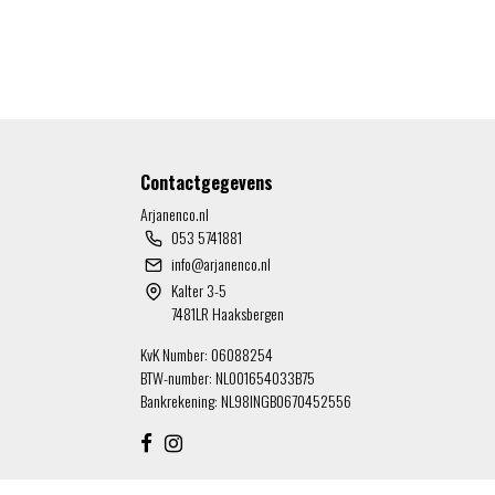
Contactgegevens
Arjanenco.nl
053 5741881
info@arjanenco.nl
Kalter 3-5
7481LR Haaksbergen
KvK Number: 06088254
BTW-number: NL001654033B75
Bankrekening: NL98INGB0670452556