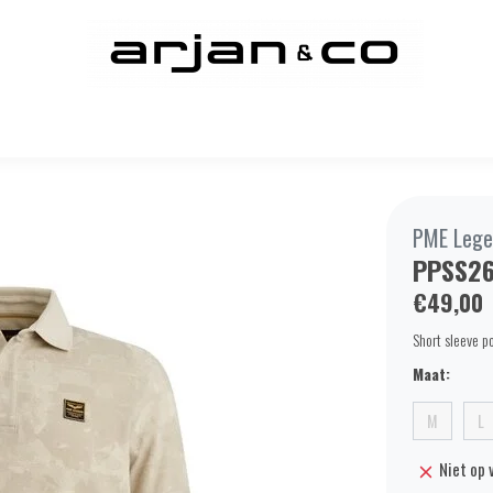
PME Lege
PPSS2
€49,00
Short sleeve p
Maat:
M
L
Niet op 