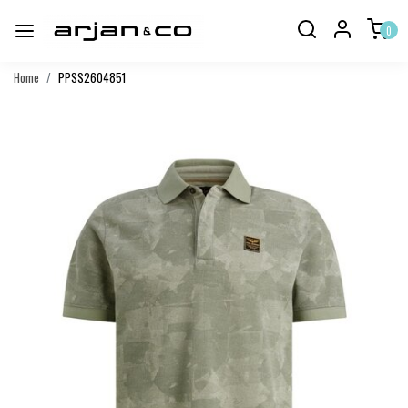
0
Home
PPSS2604851
Vorige
Volgend