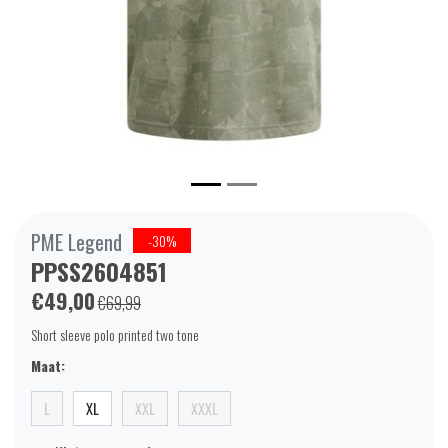
PME Legend
-30%
PPSS2604851
€49,00
€69,99
Short sleeve polo printed two tone
Maat:
L
XL
XXL
XXXL