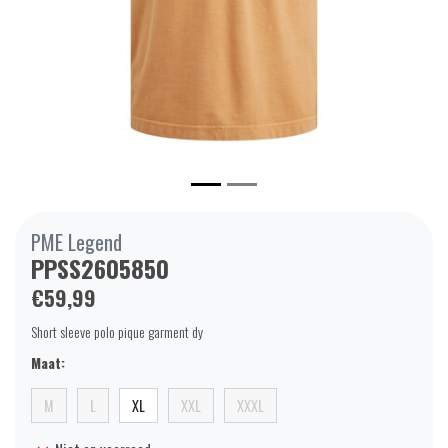
PME Legend
PPSS2605850
€59,99
Short sleeve polo pique garment dy
Maat:
M
L
XL
XXL
XXXL