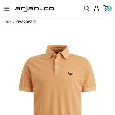
0
Home
PPSS2605850
Vorige
Volgend