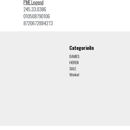
PME Legend
245.33.0386
010508790106
8720672884273
Categorieën
DAMES
HEREN
SALE
Winkel