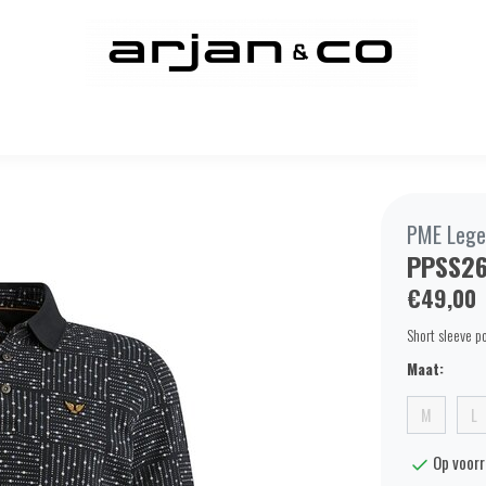
PME Lege
PPSS2
€49,00
Short sleeve po
Maat:
M
L
Op voor