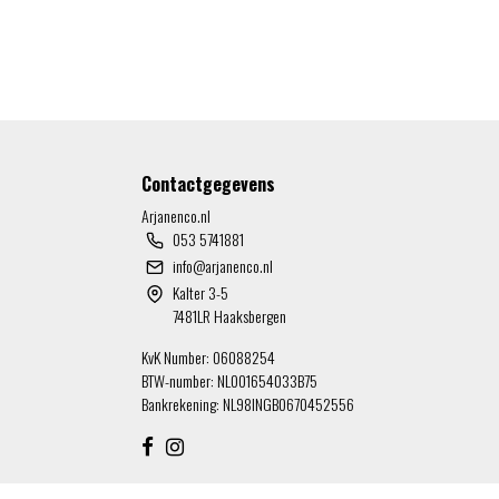
Contactgegevens
Arjanenco.nl
053 5741881
info@arjanenco.nl
Kalter 3-5
7481LR Haaksbergen
KvK Number: 06088254
BTW-number: NL001654033B75
Bankrekening: NL98INGB0670452556