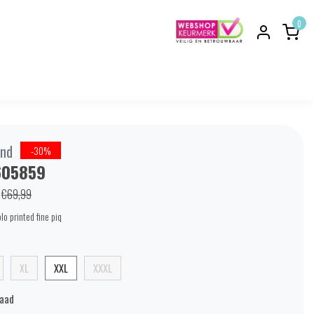
0
nd
-30%
605859
€69,99
lo printed fine piq
XL
XXL
XXXL
raad