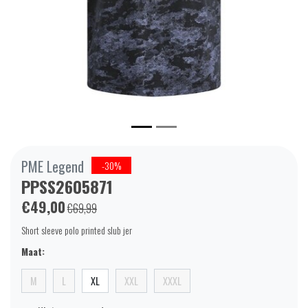
PME Legend
-30%
PPSS2605871
€49,00
€69,99
Short sleeve polo printed slub jer
Maat:
M
L
XL
XXL
XXXL