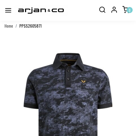
0
Home
PPSS2605871
Vorige
Volgend