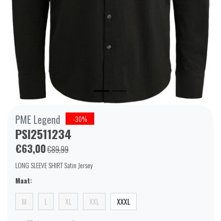
PME Legend
-30%
PSI2511234
€63,00
€89,99
LONG SLEEVE SHIRT Satin Jersey
Maat:
M
L
XL
XXL
XXXL