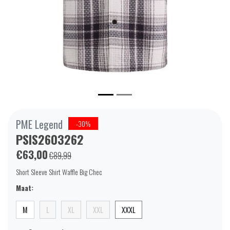
PME Legend
-30%
PSIS2603262
€63,00
€89,99
Short Sleeve Shirt Waffle Big Chec
Maat:
M
L
XL
XXL
XXXL