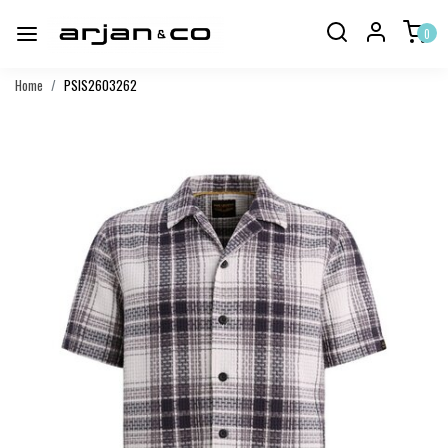
0
Home
PSIS2603262
Vorige
Volgend