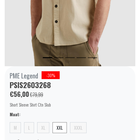
PME Legend
-30%
PSIS2603268
€56,00
€79,99
Short Sleeve Shirt Ctn Slub
Maat:
M
L
XL
XXL
XXXL