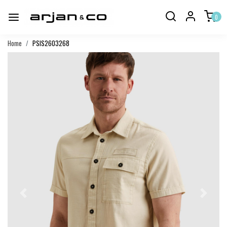
0
Home
PSIS2603268
Vorige
Volgend