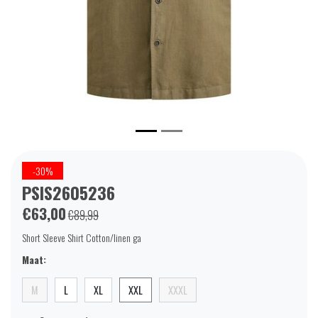
-30%
PSIS2605236
€63,00
€89,99
Short Sleeve Shirt Cotton/linen ga
Maat:
M
L
XL
XXL
XXXL