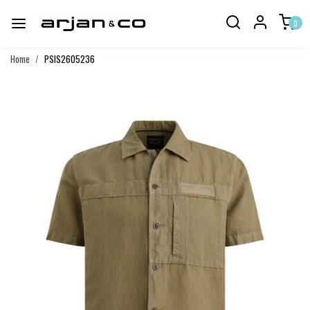
0
Home
PSIS2605236
Vorige
Volgend