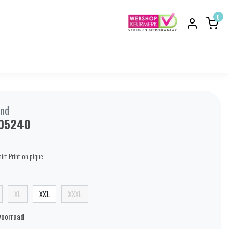
0
nd
05240
irt Print on pique
XL
XXL
XXXL
voorraad