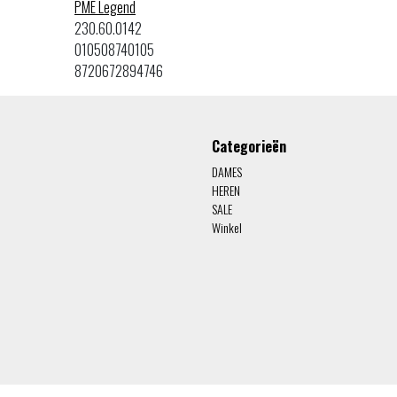
PME Legend
230.60.0142
010508740105
8720672894746
Categorieën
DAMES
HEREN
SALE
Winkel