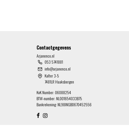
Contactgegevens
Arjanenco.nl
053 5741881
info@arjanenco.nl
Kalter 3-5
7481LR Haaksbergen
KvK Number: 06088254
BTW-number: NL001654033B75
Bankrekening: NL98INGB0670452556