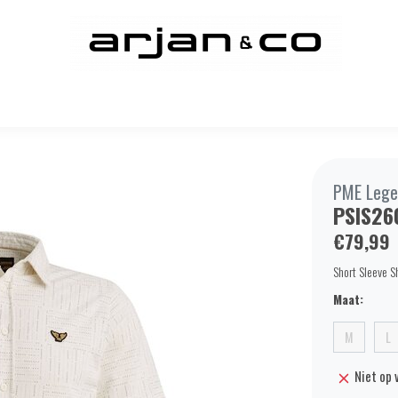
PME Lege
PSIS26
€79,99
Short Sleeve Sh
Maat:
M
L
Niet op 