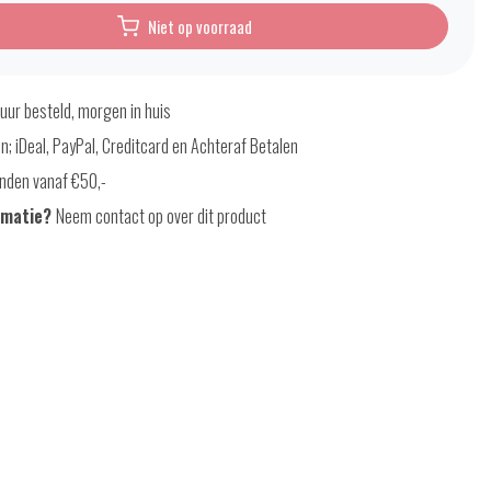
Niet op voorraad
uur besteld, morgen in huis
en; iDeal, PayPal, Creditcard en Achteraf Betalen
nden vanaf €50,-
rmatie?
Neem contact op over dit product