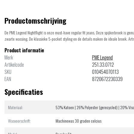
Productomschrijving
De PME Legend Nightflight is onze must-have regular fit jeans. Deze spijkerbroek is gem
zwarte wassing. De klassieke 5-pocket styling en de details maken de ideale broek. Ar
Product informatie
Merk
PME Legend
Artikelcode
251.33.0712
SKU
010454070113
EAN
8720672230339
Specificaties
Materiaal:
53% Katoen | 26% Polyester (gerecycled) | 20% Visc
Wasvoorschrift:
Machinewas 30 graden celcius