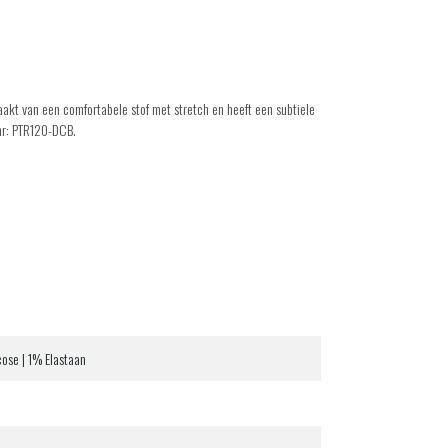
aakt van een comfortabele stof met stretch en heeft een subtiele
tnr: PTR120-DCB.
ose | 1% Elastaan