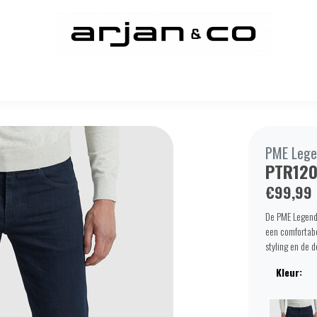
PME Lege
PTR120
€99,99
De PME Legend 
een comfortabe
styling en de 
Kleur: