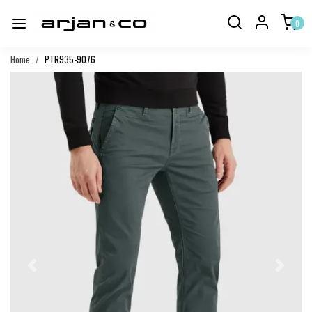
0
Home
PTR935-9076
Vorige
Volgend