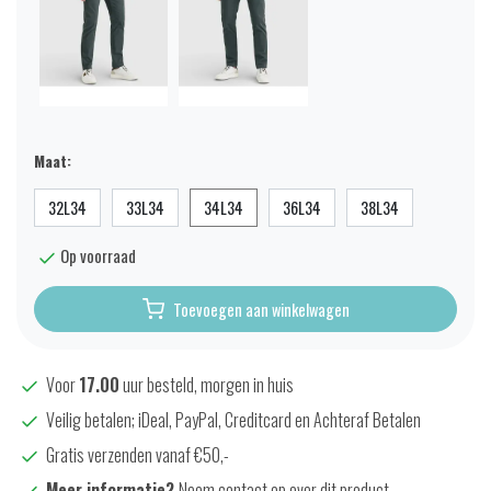
Maat:
32L34
33L34
34L34
36L34
38L34
Op voorraad
Toevoegen aan winkelwagen
Voor
17.00
uur besteld, morgen in huis
Veilig betalen; iDeal, PayPal, Creditcard en Achteraf Betalen
Gratis verzenden vanaf €50,-
Meer informatie?
Neem contact op over dit product