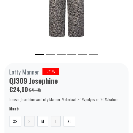
Lofty Manner
-70%
QJ309 Josephine
€24,00
€79,95
Trouser Josephine van Lofty Manner. Materiaal: 80% polyester, 20% katoen.
Maat:
XS
S
M
L
XL