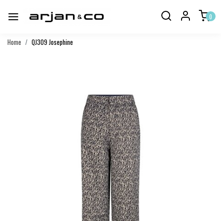
0
Home
QJ309 Josephine
Vorige
Volgend