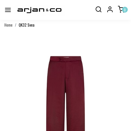
0
Home
QK32 Svea
Vorige
Volgend