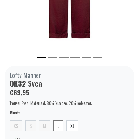
Lofty Manner
QK32 Svea
€69,95
Trouser Svea. Materiaal: 80% Viscose, 20% polyester.
Maat:
XS
S
M
L
XL