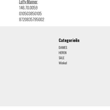
Lofty Manner
146.70.0059
010503850105
8720835795002
Categorieën
DAMES
HEREN
SALE
Winkel