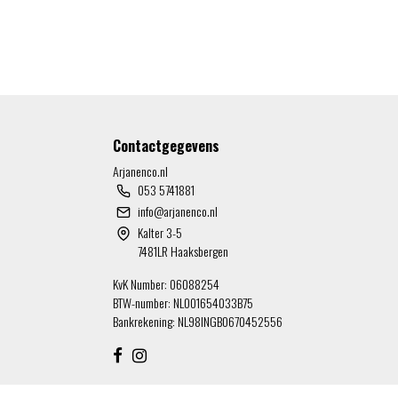
Contactgegevens
Arjanenco.nl
053 5741881
info@arjanenco.nl
Kalter 3-5
7481LR Haaksbergen
KvK Number: 06088254
BTW-number: NL001654033B75
Bankrekening: NL98INGB0670452556