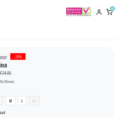
0
nner
-28%
ina
€34,95
ofty Manner.
M
L
XL
raad