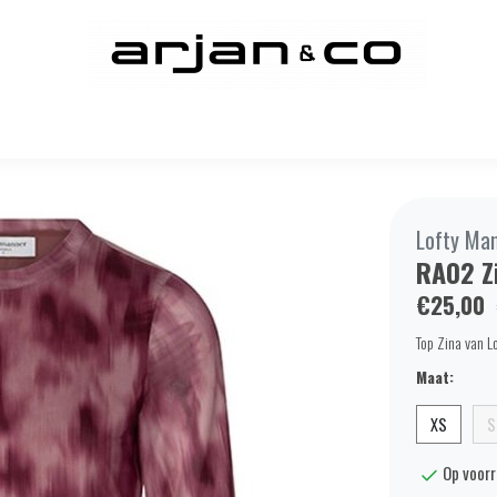
Lofty Ma
RA02 Z
€25,00
Top Zina van L
Maat:
XS
S
Op voor