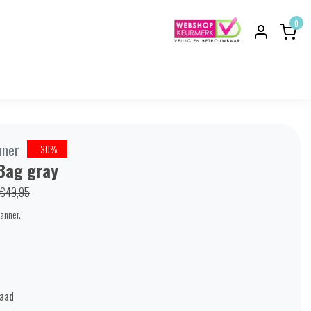
0
nner
-30%
Bag gray
€49,95
Manner.
raad