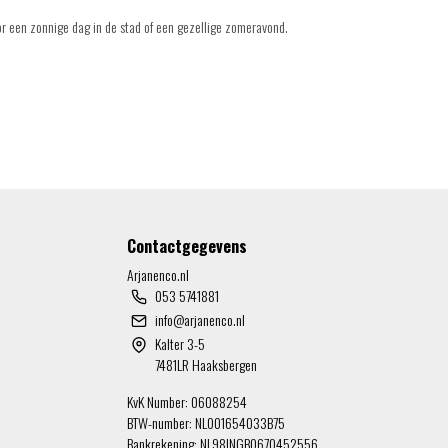
oor een zonnige dag in de stad of een gezellige zomeravond.
Contactgegevens
Arjanenco.nl
053 5741881
info@arjanenco.nl
Kalter 3-5
7481LR Haaksbergen
KvK Number: 06088254
BTW-number: NL001654033B75
Bankrekening: NL98INGB0670452556