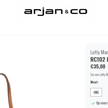
Lofty Ma
RC102 
€35,00
Tas van Lofty 
Maat:
ONE
Op voor