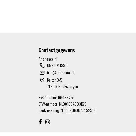
Contactgegevens
Arjanenco.nl
053 5741881
info@arjanenco.nl
Kalter 3-5
7481LR Haaksbergen
KvK Number: 06088254
BTW-number: NL001654033B75
Bankrekening: NL98INGB0670452556