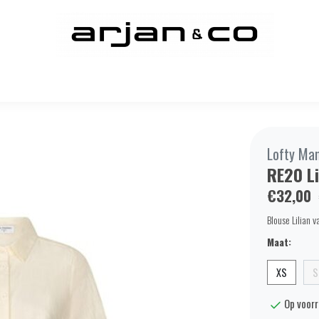
Lofty Ma
RE20 Li
€32,00
Blouse Lilian 
Maat:
XS
S
Op voor