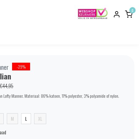
0
nner
-29%
lian
€44,95
van Lofty Manner. Materiaal: 86% katoen, 11% polyester, 3% polyamide of nylon.
M
L
XL
raad