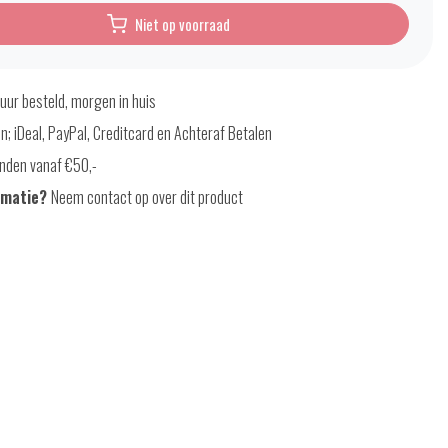
Niet op voorraad
uur besteld, morgen in huis
en; iDeal, PayPal, Creditcard en Achteraf Betalen
nden vanaf €50,-
rmatie?
Neem contact op over dit product