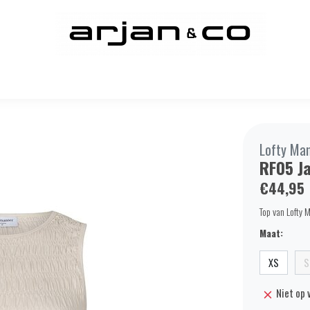
Lofty Ma
RF05 J
€44,95
Top van Lofty 
Maat:
XS
S
Niet op 