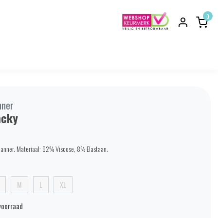
0
nner
acky
Manner. Materiaal: 92% Viscose, 8% Elastaan.
M
L
XL
voorraad