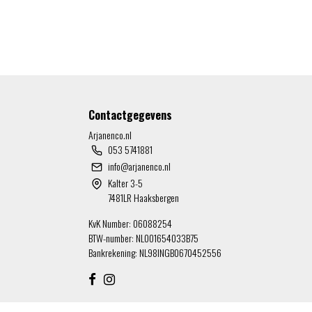
Contactgegevens
Arjanenco.nl
053 5741881
info@arjanenco.nl
Kalter 3-5
7481LR Haaksbergen
KvK Number: 06088254
BTW-number: NL001654033B75
Bankrekening: NL98INGB0670452556