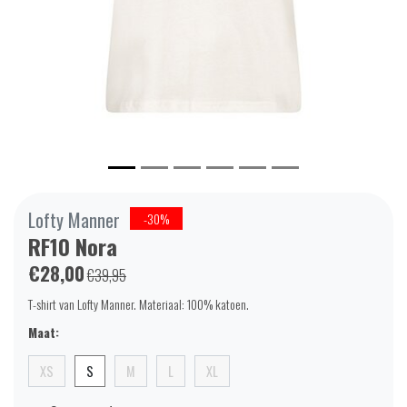
Lofty Manner
-30%
RF10 Nora
€28,00
€39,95
T-shirt van Lofty Manner. Materiaal: 100% katoen.
Maat:
XS
S
M
L
XL