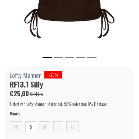
Lofty Manner
-28%
RF13.1 Silly
€25,00
€34,95
T-shirt van Lofty Manner. Materiaal: 92% polyester, 8% Elastaan.
Maat:
XS
S
M
L
XL