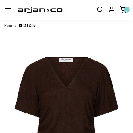
0
Home
RF13.1 Silly
Vorige
Volgend