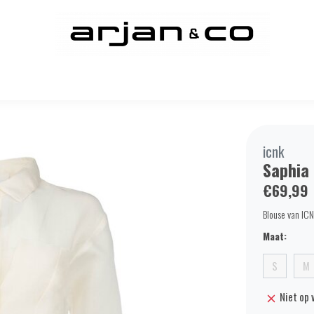
icnk
Saphia
€69,99
Blouse van ICN
Maat:
S
M
Niet op 