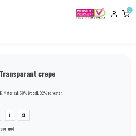
0
 Transparant crepe
K. Materiaal: 68% Lyocell, 32% polyester.
L
XL
voorraad