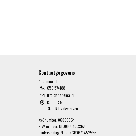
Contactgegevens
Arjanenco.nl
053 5741881
info@arjanenco.nl
Kalter 3-5
7481LR Haaksbergen
KvK Number: 06088254
BTW-number: NL001654033B75
Bankrekening: NL98INGB0670452556