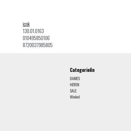
icnk
130.01.0163
010495850106
8720037985805
Categorieën
DAMES
HEREN
SALE
Winkel