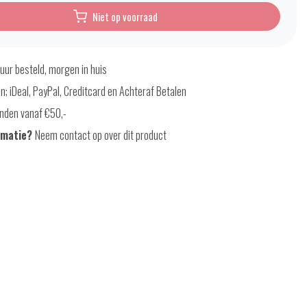
Niet op voorraad
uur besteld, morgen in huis
en; iDeal, PayPal, Creditcard en Achteraf Betalen
nden vanaf €50,-
rmatie?
Neem contact op over dit product