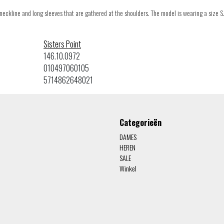
neckline and long sleeves that are gathered at the shoulders. The model is wearing a size S
Sisters Point
146.10.0972
010497060105
5714862648021
Categorieën
DAMES
HEREN
SALE
Winkel