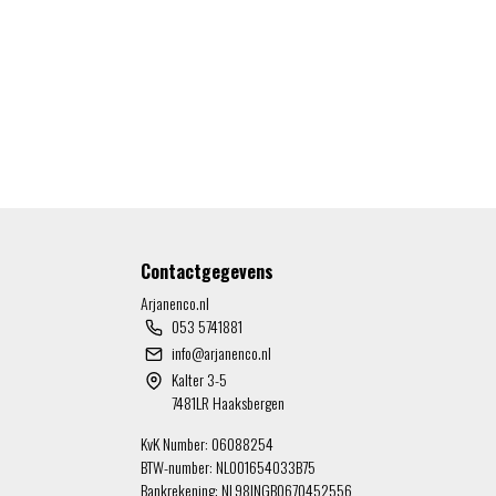
.
Contactgegevens
Arjanenco.nl
053 5741881
info@arjanenco.nl
Kalter 3-5
7481LR Haaksbergen
KvK Number: 06088254
BTW-number: NL001654033B75
Bankrekening: NL98INGB0670452556