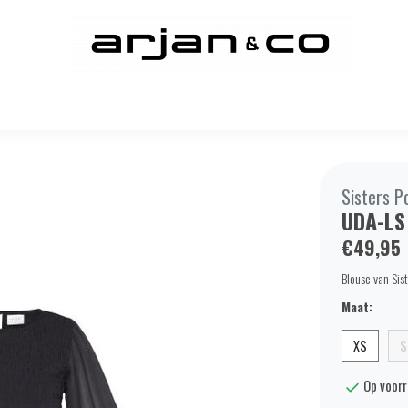
Sisters P
UDA-LS
€49,95
Blouse van Sist
Maat:
XS
S
Op voor