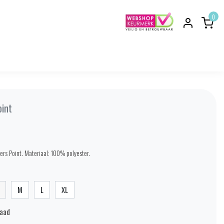
0
oint
ers Point. Materiaal: 100% polyester.
M
L
XL
raad