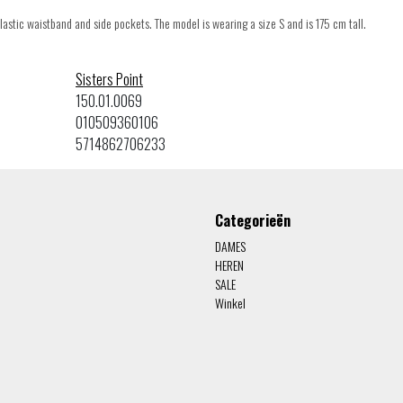
elastic waistband and side pockets. The model is wearing a size S and is 175 cm tall.
Sisters Point
150.01.0069
010509360106
5714862706233
Categorieën
DAMES
HEREN
SALE
Winkel