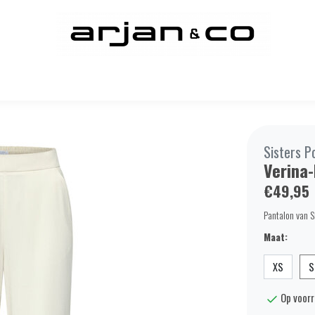
Sisters P
Verina
€49,95
Pantalon van Si
Maat:
XS
S
Op voor