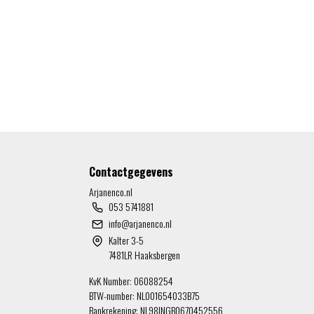
Contactgegevens
Arjanenco.nl
053 5741881
info@arjanenco.nl
Kalter 3-5
7481LR Haaksbergen
KvK Number: 06088254
BTW-number: NL001654033B75
Bankrekening: NL98INGB0670452556