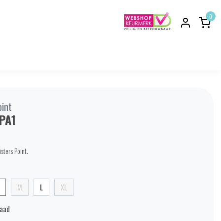
0
oint
-PA1
sters Point.
M
L
XL
raad