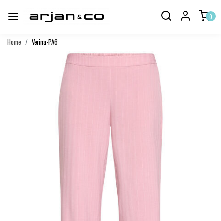
0
Home
Verina-PA6
Vorige
Volgend