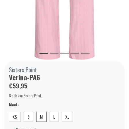
Sisters Point
Verina-PA6
€59,95
Broek van Sisters Point.
Maat:
XS
S
M
L
XL