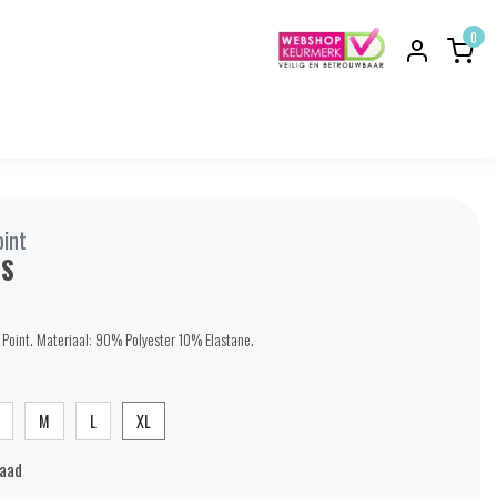
0
oint
LS
s Point. Materiaal: 90% Polyester 10% Elastane.
M
L
XL
raad