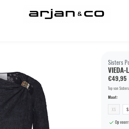
Sisters P
VIEDA-
€49,95
Top van Sister
Maat:
XS
S
Op voor