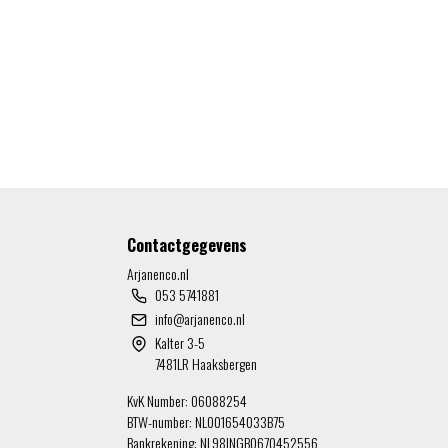
Contactgegevens
Arjanenco.nl
053 5741881
info@arjanenco.nl
Kalter 3-5
7481LR Haaksbergen
KvK Number: 06088254
BTW-number: NL001654033B75
Bankrekening: NL98INGB0670452556