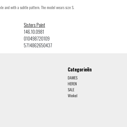
le and with a subtle pattern. The model wears size S.
Sisters Point
146.10.0981
010498720109
5714862650437
Categorieën
DAMES
HEREN
SALE
Winkel