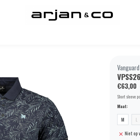
Vanguard
VPSS2
€63,00
Short sleeve po
Maat:
M
L
Niet op 