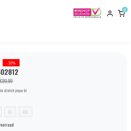
0
-30%
602812
€89,99
lo stretch pique bl
XL
XXL
voorraad