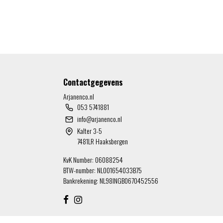
Contactgegevens
Arjanenco.nl
053 5741881
info@arjanenco.nl
Kalter 3-5
7481LR Haaksbergen
KvK Number: 06088254
BTW-number: NL001654033B75
Bankrekening: NL98INGB0670452556