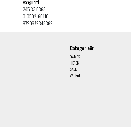
Vanguard
245.33.0368
010502160110
8720672843362
Categorieën
DAMES
HEREN
SALE
Winkel