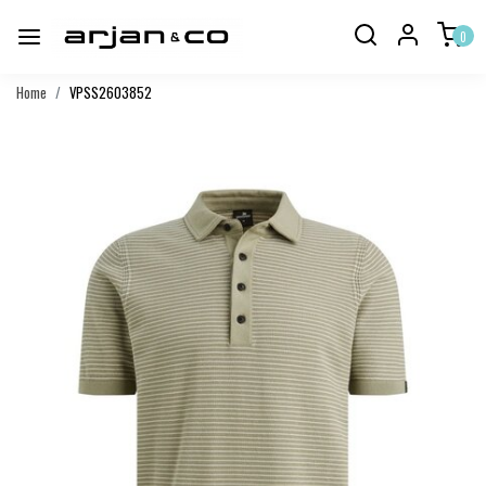
0
Home
VPSS2603852
Vorige
Volgend