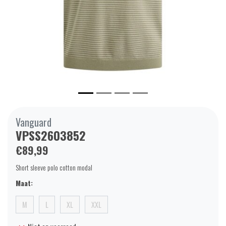
Vanguard
VPSS2603852
€89,99
Short sleeve polo cotton modal
Maat:
M
L
XL
XXL