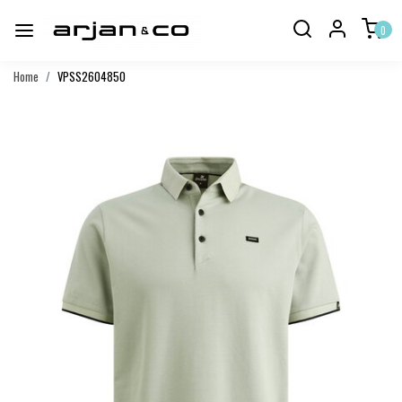
0
Home
VPSS2604850
Vorige
Volgend