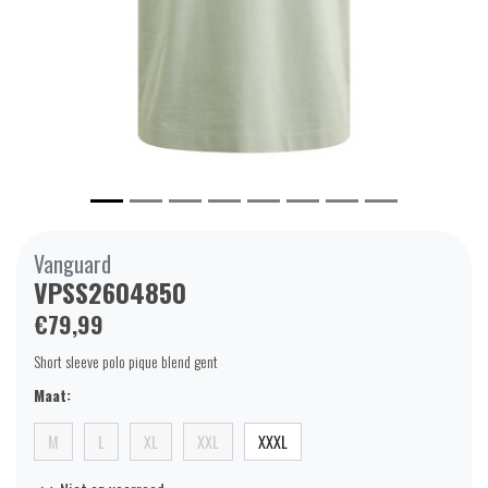
Vanguard
VPSS2604850
€79,99
Short sleeve polo pique blend gent
Maat:
M
L
XL
XXL
XXXL