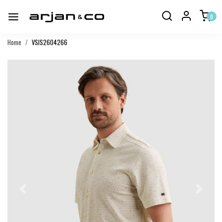
0
Home
VSIS2604266
Vorige
Volgend