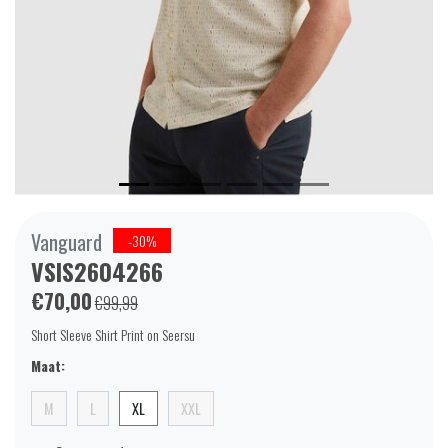
Vanguard
-30%
VSIS2604266
€70,00
€99,99
Short Sleeve Shirt Print on Seersu
Maat:
M
L
XL
XXL