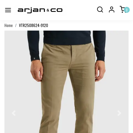
0
Home
VTR2508624-9120
Vorige
Volgend