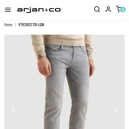
0
Home
VTR2602710-LGM
Vorige
Volgend