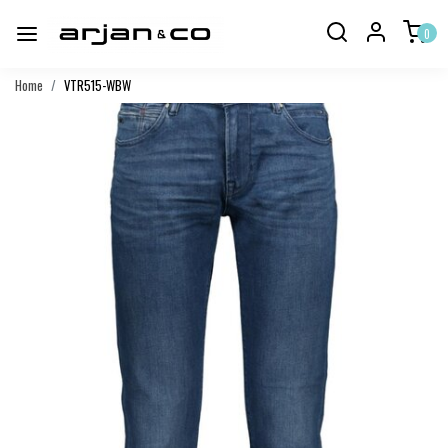
0
Home
VTR515-WBW
Vorige
Volgend