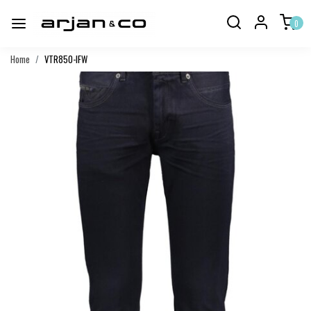
0
Home
VTR850-IFW
Vorige
Volgend