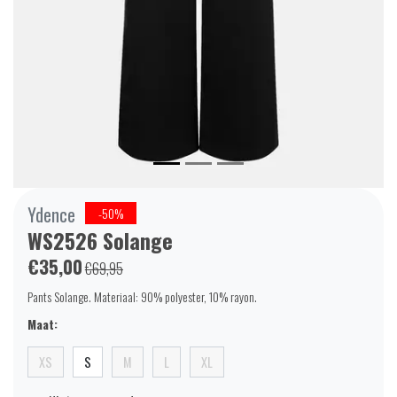
Ydence
-50%
WS2526 Solange
€35,00
€69,95
Pants Solange. Materiaal: 90% polyester, 10% rayon.
Maat:
XS
S
M
L
XL