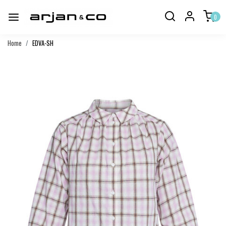
0
Home
EDVA-SH
Vorige
Volgend