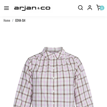
0
Home
EDVA-SH
Vorige
Volgend